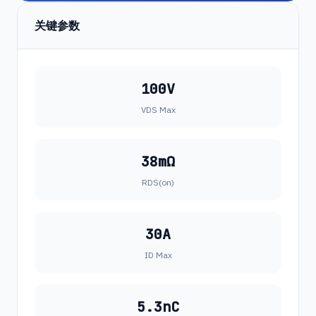
关键参数
100V
VDS Max
38mΩ
RDS(on)
30A
ID Max
5.3nC