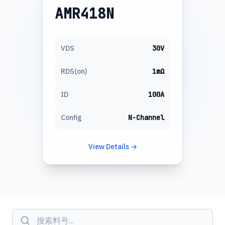
AMR418N
VDS
30V
RDS(on)
1mΩ
ID
100A
Config
N-Channel
View Details →